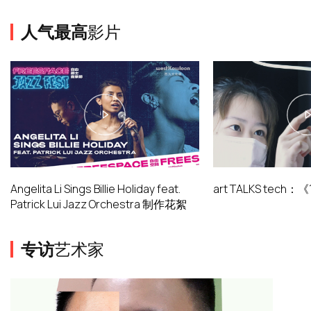
人气最高
影片
Angelita Li Sings Billie Holiday feat.
art TALKS tech
Patrick Lui Jazz Orchestra 制作花絮
专访
艺术家