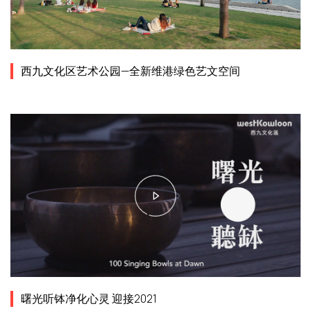
西九文化区艺术公园—全新维港绿色艺文空间
曙光听钵净化心灵 迎接2021