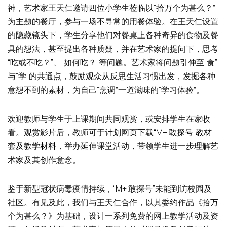
神，艺术家王天仁邀请四位小学生莅临以“拾万个为甚么？”
为主题的餐厅，参与一场不寻常的用餐体验。在王天仁设置
的隐藏镜头下，学生分享他们对餐桌上各种奇异的食物及餐
具的想法，甚至提出各种质疑，并在艺术家的提问下，思考
“吃或不吃？”、“如何吃？”等问题。艺术家将问题引伸至“食”
与“学”的共通点，鼓励观众从反思生活习惯出发，发掘各种
意想不到的素材，为自己“烹调”一道滋味的“学习体验”。
欢迎教师与学生于上课期间共同观赏，或安排学生在家收
看。观赏影片后，教师可于计划网页下载
“M+ 敢探号”教材
套及教学材料
，举办延伸课堂活动，带领学生进一步理解艺
术家及其创作意念。
鉴于新型冠状病毒疫情持续，“M+ 敢探号”未能到访校园及
社区。有见及此，我们与王天仁合作，以其委约作品《拾万
个为甚么？》为基础，设计一系列免费的网上教学活动及资