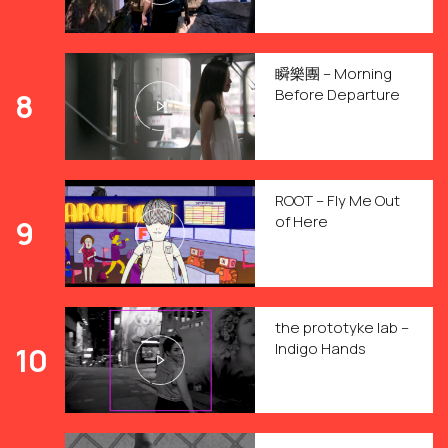
瞬樂團 – Morning
Before Departure
8
ROOT – Fly Me Out
of Here
9
the prototyke lab –
Indigo Hands
10