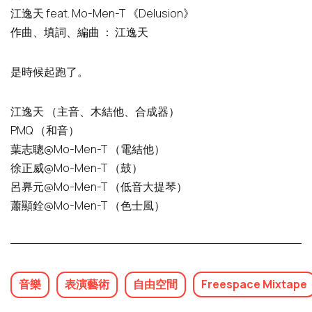
江逸天 feat. Mo-Men-T 《Delusion》
作曲、填詞、編曲 ： 江逸天
是時候起跑了。
江逸天 （主音、木結他、合成器）
PMQ （和音）
葉志聰@Mo-Men-T （電結他）
徐正威@Mo-Men-T （鼓）
呂奡元@Mo-Men-T （低音大提琴）
蕭顯銓@Mo-Men-T （色士風）
音樂
表演藝術
自由空間
Freespace Mixtape