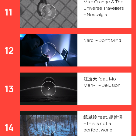
Mike Orange & The
Universe Travellers
11
– Nostalgia
Narbi – Don’t Mind
12
江逸天 feat. Mo-
Men-T – Delusion
13
紙風鈴 feat. 胡晉僖
– this is not a
14
perfect world