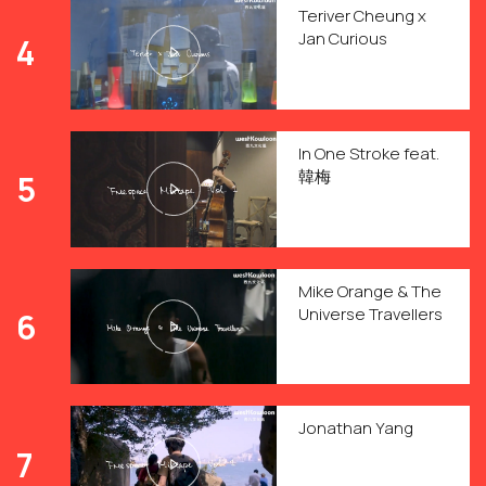
Teriver Cheung x
Jan Curious
4
In One Stroke feat.
韓梅
5
Mike Orange & The
Universe Travellers
6
Jonathan Yang
7