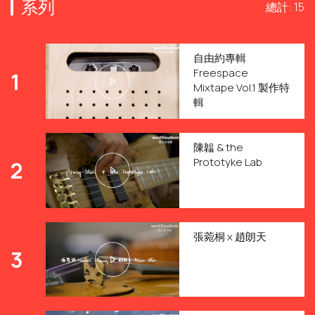
系列
總計: 15
自由約專輯
Freespace
1
Mixtape Vol.1 製作特
輯
陳韞 & the
Prototyke Lab
2
張菀桐 x 趙朗天
3