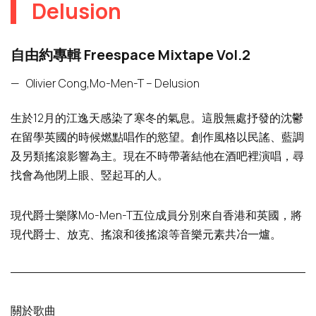
Delusion
自由約專輯 Freespace Mixtape Vol.2
—
Olivier Cong,Mo-Men-T – Delusion
生於12月的江逸天感染了寒冬的氣息。這股無處抒發的沈鬱
在留學英國的時候燃點唱作的慾望。創作風格以民謠、藍調
及另類搖滾影響為主。現在不時帶著結他在酒吧裡演唱，尋
找會為他閉上眼、竪起耳的人。
現代爵士樂隊Mo-Men-T五位成員分別來自香港和英國，將
現代爵士、放克、搖滾和後搖滾等音樂元素共冶一爐。
關於歌曲