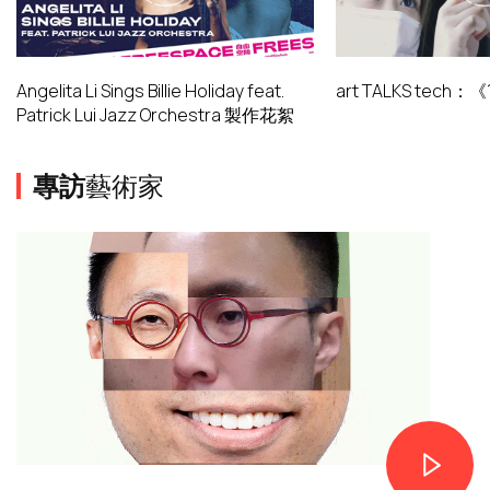
Angelita Li Sings Billie Holiday feat.
art TALKS tech
Patrick Lui Jazz Orchestra 製作花絮
專訪
藝術家