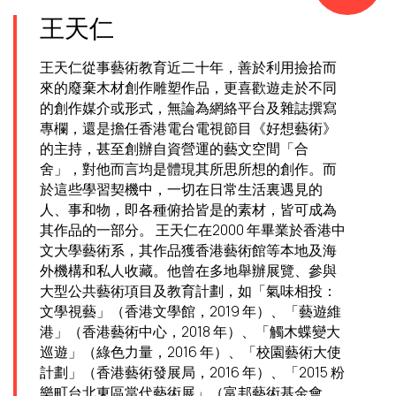
王天仁
王天仁從事藝術教育近二十年，善於利用撿拾而
來的廢棄木材創作雕塑作品，更喜歡遊走於不同
的創作媒介或形式，無論為網絡平台及雜誌撰寫
專欄，還是擔任香港電台電視節目《好想藝術》
的主持，甚至創辦自資營運的藝文空間「合
舍」，對他而言均是體現其所思所想的創作。而
於這些學習契機中，一切在日常生活裏遇見的
人、事和物，即各種俯拾皆是的素材，皆可成為
其作品的一部分。 王天仁在2000 年畢業於香港中
文大學藝術系，其作品獲香港藝術館等本地及海
外機構和私人收藏。他曾在多地舉辦展覽、參與
大型公共藝術項目及教育計劃，如「氣味相投：
文學視藝」（香港文學館，2019 年）、「藝遊維
港」（香港藝術中心，2018 年）、「觸木蝶變大
巡遊」（綠色力量，2016 年）、「校園藝術大使
計劃」（香港藝術發展局，2016 年）、「2015 粉
樂町台北東區當代藝術展」（富邦藝術基金會，