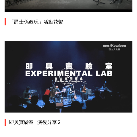
「爵士係敢玩」活動花絮
即興實驗室—演後分享 2