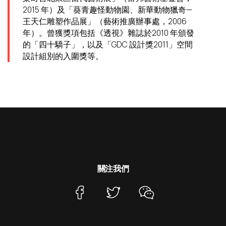
2015 年）及「葵青趣怪動物園、新華動物獵奇—
王天仁雕塑作品展」（藝術推廣辦事處，2006
年）。曾獲獎項包括《透視》雜誌於2010 年頒發
的「四十驕子」，以及「GDC 設計獎2011」空間
設計組別的入圍獎等。
關注我們