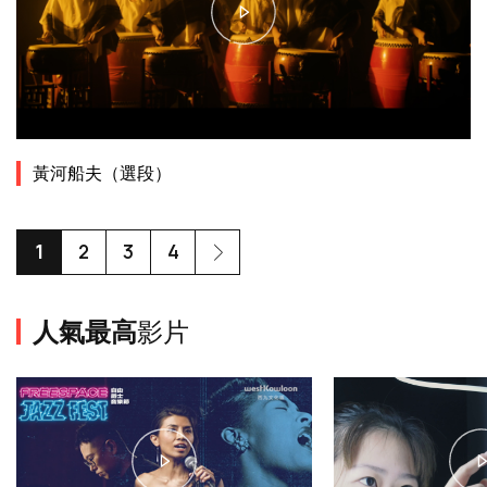
黃河船夫（選段）
1
2
3
4
人氣最高
影片