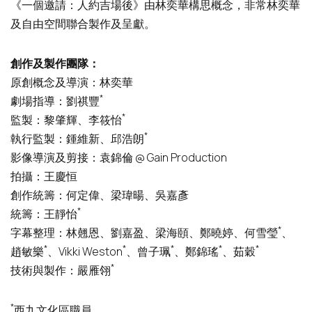
《一個邀請：人約吉場後》由林奕華構思概念，非常林奕華
及自由空間聯合製作及呈獻。
創作
及製作團隊：
原創概念及導演：林奕華
*
劇場指導：劉祺豐
*
監製：黎肇輝、李筱怡
*
執行監製：鍾維新、邱浩朗
影像導演及剪接：袁錦倫 @ Gain Production
拍攝：王慶恒
創作統籌：何定偉、梁瑋暘、吳嘉彥
*
統籌：王靜怡
*
字幕整理：林翹恩、劉嘉盈、梁海頤、鄭曉婷、何雪瑩
、
*
*
*
*
*
趙敏樂
、Vikki Weston
、曾子珮
、鄭錦瑤
、茹穀
*
技術與製作：嚴雁翎
*
西九文化區職員