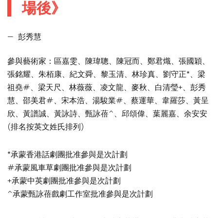
場後》
—
彭秀慧
參與藝術家：區嘉雯、陳瑋聰、陳冠而、鄭君熾、張國穎、
張銘耀、朱栢康、紀文舜、黎玉清、林珍真、劉守正*、梁
祖堯#、梁天尺、林薇薇、凌文龍、麥秋、白清瑩+、彭秀
慧、邵美君#、宋本浩、湯駿業#、蔡運華、韋羅莎、黃呈
欣、黃譜誠、黃詠詩、甄詠蓓^、邱頌偉、葉麗嘉、余安安
(排名按英文姓氏排列)
*承蒙香港話劇團批准參與是次計劃
#承蒙風車草劇團批准參與是次計劃
+承蒙中英劇團批准參與是次計劃
^承蒙甄詠蓓戲劇工作室批准參與是次計劃