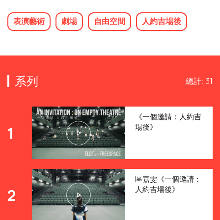
表演藝術
劇場
自由空間
人約吉場後
系列
總計: 31
《一個邀請：人約吉
場後》
1
區嘉雯《一個邀請：
人約吉場後》
2