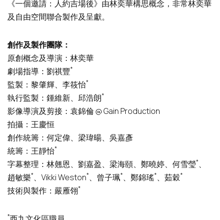
《一個邀請：人約吉場後》由林奕華構思概念，非常林奕華
及自由空間聯合製作及呈獻。
創作
及製作團隊：
原創概念及導演：林奕華
*
劇場指導：劉祺豐
*
監製：黎肇輝、李筱怡
*
執行監製：鍾維新、邱浩朗
影像導演及剪接：袁錦倫 @ Gain Production
拍攝：王慶恒
創作統籌：何定偉、梁瑋暘、吳嘉彥
*
統籌：王靜怡
*
字幕整理：林翹恩、劉嘉盈、梁海頤、鄭曉婷、何雪瑩
、
*
*
*
*
*
趙敏樂
、Vikki Weston
、曾子珮
、鄭錦瑤
、茹穀
*
技術與製作：嚴雁翎
*
西九文化區職員