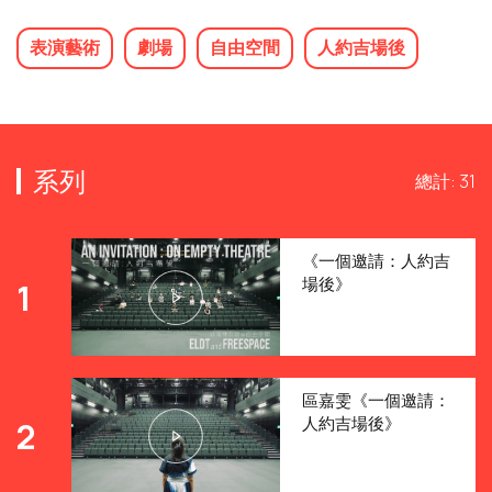
表演藝術
劇場
自由空間
人約吉場後
系列
總計: 31
《一個邀請：人約吉
場後》
1
區嘉雯《一個邀請：
人約吉場後》
2