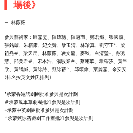
場後》
—
林薇薇
參與藝術家：區嘉雯、陳瑋聰、陳冠而、鄭君熾、張國穎、
張銘耀、朱栢康、紀文舜、黎玉清、林珍真、劉守正*、梁
祖堯#、梁天尺、林薇薇、凌文龍、麥秋、白清瑩+、彭秀
慧、邵美君#、宋本浩、湯駿業#、蔡運華、韋羅莎、黃呈
欣、黃譜誠、黃詠詩、甄詠蓓^、邱頌偉、葉麗嘉、余安安
(排名按英文姓氏排列)
*承蒙香港話劇團批准參與是次計劃
#承蒙風車草劇團批准參與是次計劃
+承蒙中英劇團批准參與是次計劃
^承蒙甄詠蓓戲劇工作室批准參與是次計劃