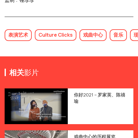
监制﹕锺珍珍
表演艺术
Culture Clicks
戏曲中心
音乐
相关
影片
你好2021 – 罗家英、陈禧
瑜
戏曲中心的历程展览