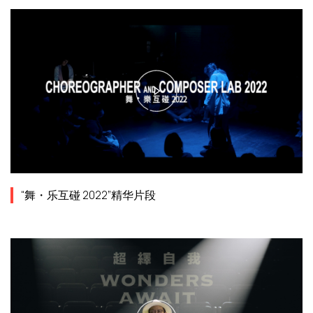
“舞・乐互碰 2022”精华片段