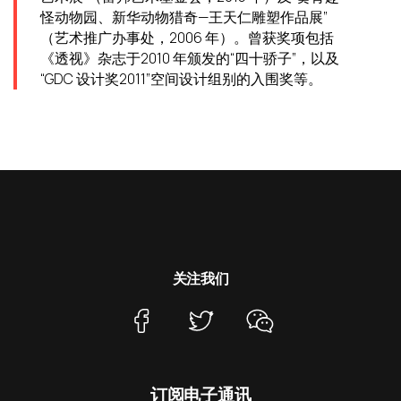
怪动物园、新华动物猎奇—王天仁雕塑作品展”
（艺术推广办事处，2006 年）。曾获奖项包括
《透视》杂志于2010 年颁发的“四十骄子”，以及
“GDC 设计奖2011”空间设计组别的入围奖等。
关注我们
订阅电子通讯