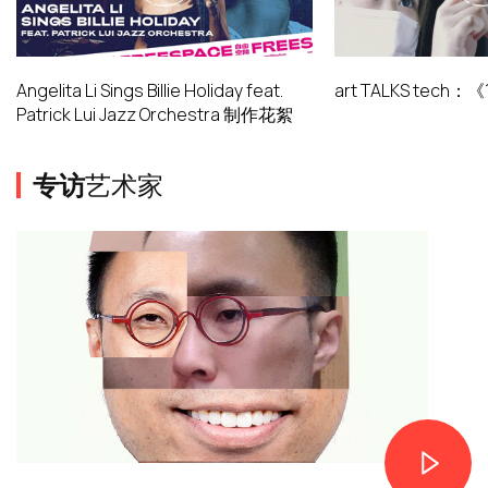
Angelita Li Sings Billie Holiday feat.
art TALKS tech
Patrick Lui Jazz Orchestra 制作花絮
专访
艺术家