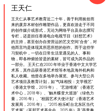
王天仁
王天仁从事艺术教育近二十年，善于利用捡拾而
来的废弃木材创作雕塑作品，更喜欢游走于不同
的创作媒介或形式，无论为网络平台及杂志撰写
专栏，还是担任香港电台电视节目《好想艺术》
的主持，甚至创办自资营运的艺文空间“合舍”，对
他而言均是体现其所思所想的创作。而于这些学
习契机中，一切在日常生活里遇见的人、事和
物，即各种俯拾皆是的素材，皆可成为其作品的
一部分。 王天仁在2000 年毕业于香港中文大学艺
术系，其作品获香港艺术馆等本地及海外机构和
私人收藏。他曾在多地举办展览、参与大型公共
艺术项目及教育计划，如“气味相投：文学视艺”
（香港文学馆，2019 年）、“艺游维港”（香港艺
术中心，2018 年）、“触木蝶变大巡游”（绿色力
量，2016 年）、“校园艺术大使计划”（香港艺术
发展局，2016 年）、“2015 粉乐町台北东区当代
艺术展”（富邦艺术基金会，2015 年）及“葵青趣