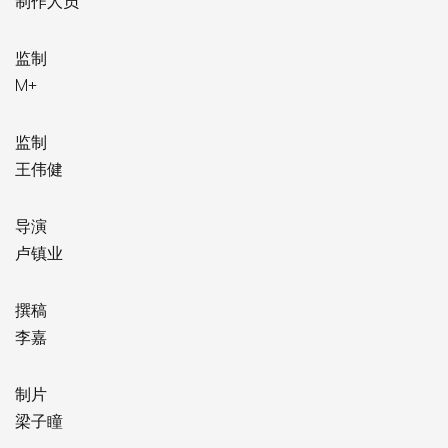
制作人员
监制
M+
监制
王伟健
导演
卢镇业
撰稿
李嘉
制片
梁子瞳