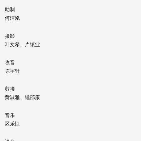
助制
何洁泓
摄影
叶文希、卢镇业
收音
陈宇轩
剪接
黄淑雅、锺邵康
音乐
区乐恒