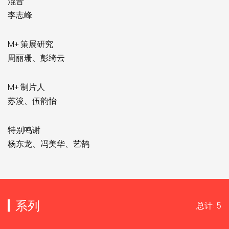
混音
李志峰
M+ 策展研究
周丽珊、彭绮云
M+ 制片人
苏浚、伍韵怡
特别鸣谢
杨东龙、冯美华、艺鹄
系列
总计: 5