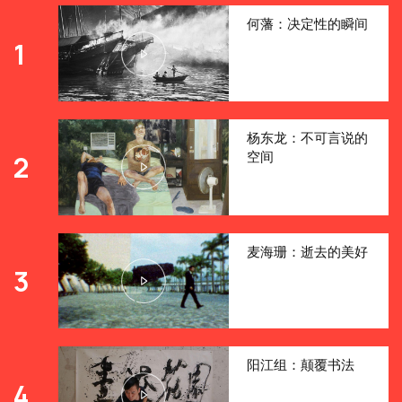
何藩：决定性的瞬间
1
杨东龙：不可言说的
空间
2
麦海珊：逝去的美好
3
阳江组：颠覆书法
4