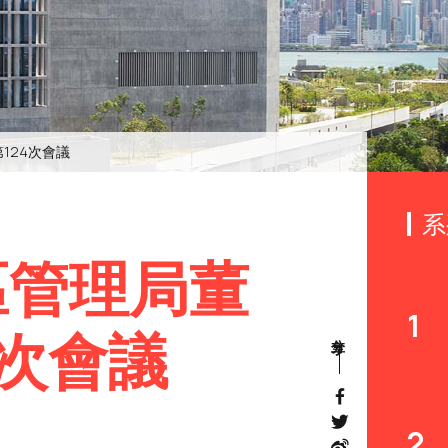
124次會議
系
區管理局董
1
4次會議
2