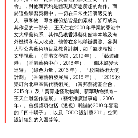
舍」，對他而言均是體現其所思所想的創作。而
於這些學習契機中，一切在日常生活裏遇見的
人、事和物，即各種俯拾皆是的素材，皆可成為
其作品的一部分。 王天仁在2000 年畢業於香港中
文大學藝術系，其作品獲香港藝術館等本地及海
外機構和私人收藏。他曾在多地舉辦展覽、參與
大型公共藝術項目及教育計劃，如「氣味相投：
文學視藝」（香港文學館，2019 年）、「藝遊維
港」（香港藝術中心，2018 年）、「觸木蝶變大
巡遊」（綠色力量，2016 年）、「校園藝術大使
計劃」（香港藝術發展局，2016 年）、「2015 粉
樂町台北東區當代藝術展」（富邦藝術基金會，
2015 年）及「葵青趣怪動物園、新華動物獵奇—
王天仁雕塑作品展」（藝術推廣辦事處，2006
年）。曾獲獎項包括《透視》雜誌於2010 年頒發
的「四十驕子」，以及「GDC 設計獎2011」空間
設計組別的入圍獎等。