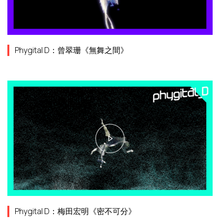
Phygital D：曾翠珊《無舞之間》
Phygital D：梅田宏明《密不可分》